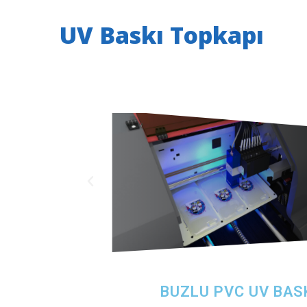
UV Baskı Topkapı
BUZLU PVC UV BASK