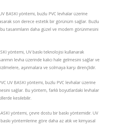
V BASKI yöntemi, buzlu PVC levhalar üzerine
asarak son derece estetik bir görünüm sağlar. Buzlu
, bu tasarımların daha güzel ve modern görünmesini
KI yöntemi, UV baskı teknolojisi kullanarak
arımın levha üzerinde kalıcı hale gelmesini sağlar ve
 çizilmelere, aşınmalara ve solmaya karşı dirençlidir.
 PVC UV BASKI yöntemi, buzlu PVC levhalar üzerine
esini sağlar. Bu yöntem, farklı boyutlardaki levhalar
llerde kesilebilir.
KI yöntemi, çevre dostu bir baskı yöntemidir. UV
er baskı yöntemlerine göre daha az atık ve kimyasal