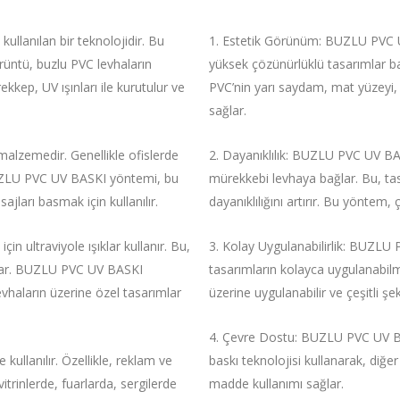
llanılan bir teknolojidir. Bu
Estetik Görünüm: BUZLU PVC U
üntü, buzlu PVC levhaların
yüksek çözünürlüklü tasarımlar b
kkep, UV ışınları ile kurutulur ve
PVC’nin yarı saydam, mat yüzeyi
sağlar.
alzemedir. Genellikle ofislerde
Dayanıklılık: BUZLU PVC UV BAS
BUZLU PVC UV BASKI yöntemi, bu
mürekkebi levhaya bağlar. Bu, tas
ları basmak için kullanılır.
dayanıklılığını artırır. Bu yöntem,
n ultraviyole ışıklar kullanır. Bu,
Kolay Uygulanabilirlik: BUZLU
ğlar. BUZLU PVC UV BASKI
tasarımların kolayca uygulanabilm
evhaların üzerine özel tasarımlar
üzerine uygulanabilir ve çeşitli şeki
Çevre Dostu: BUZLU PVC UV BAS
ullanılır. Özellikle, reklam ve
baskı teknolojisi kullanarak, diğ
itrinlerde, fuarlarda, sergilerde
madde kullanımı sağlar.