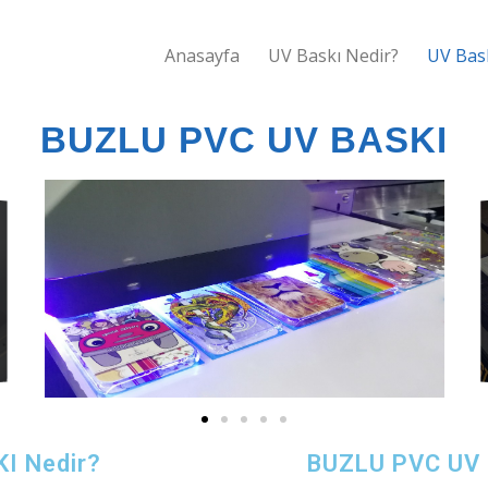
Anasayfa
UV Baskı Nedir?
UV Bas
BUZLU PVC UV BASKI
I Nedir?
BUZLU PVC UV B