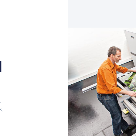
a
,
ı,